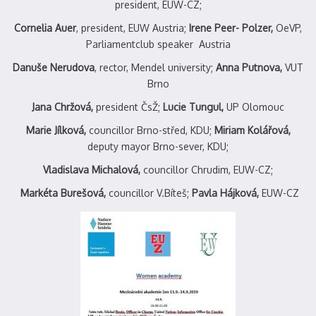
president, EUW-CZ;
Cornelia Auer
, president, EUW Austria;
Irene Peer- Polzer,
OeVP,
Parliamentclub speaker Austria
Danuše Nerudova
, rector, Mendel university;
Anna Putnova,
VUT
Brno
Jana Chržová,
president ČsŽ;
Lucie Tungul,
UP Olomouc
Marie Jílková,
councillor Brno-střed, KDU;
Miriam Kolářová,
deputy mayor Brno-sever, KDU;
Vladislava Michalová,
councillor Chrudim, EUW-CZ;
Markéta Burešová,
councillor V.Bíteš;
Pavla Hájková,
EUW-CZ